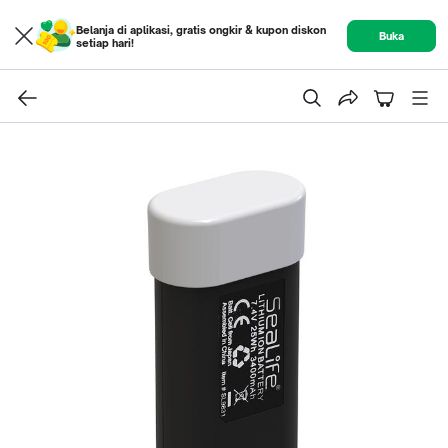
Belanja di aplikasi, gratis ongkir & kupon diskon
Buka
setiap hari!