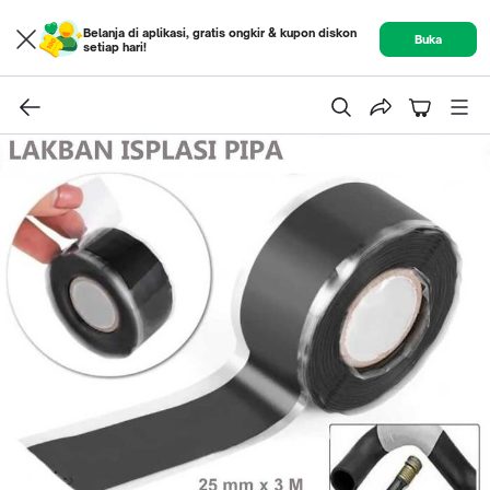
Belanja di aplikasi, gratis ongkir & kupon diskon
Buka
setiap hari!