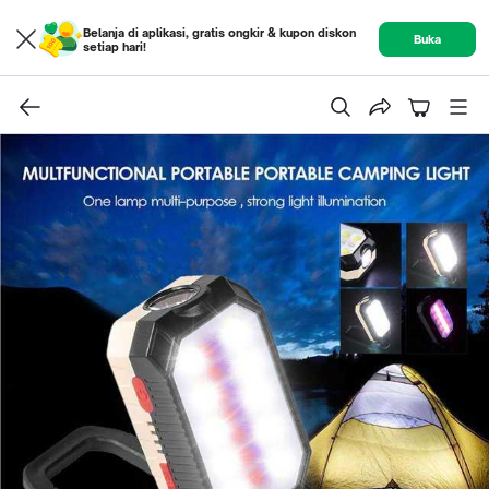
Belanja di aplikasi, gratis ongkir & kupon diskon
Buka
setiap hari!