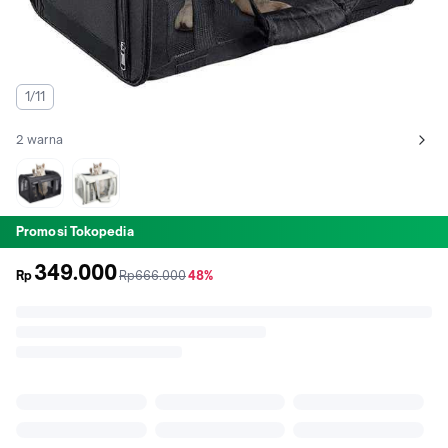
1/11
2 warna
Lihat semua variant:
Hitam
Putih
Promosi Tokopedia
349.000
sebelum
diskon
Rp
Rp666.000
48%
promo