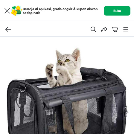
Belanja di aplikasi, gratis ongkir & kupon diskon
Buka
setiap hari!