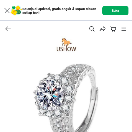
Belanja di aplikasi, gratis ongkir & kupon diskon
Buka
setiap hari!