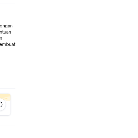
dengan
ntuan
an
membuat
 ideal
ih
g
k cepat
utih.