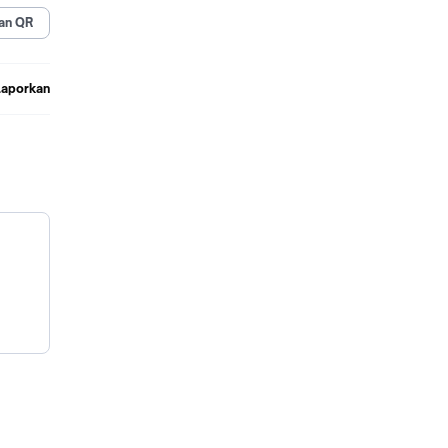
gga
an QR
juga
Laporkan