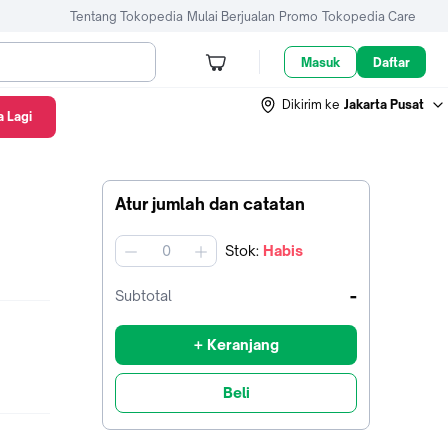
Tentang Tokopedia
Mulai Berjualan
Promo
Tokopedia Care
Masuk
Daftar
Dikirim ke
Jakarta Pusat
 Lagi
Atur jumlah dan catatan
Stok
:
Habis
jumlah
-
Subtotal
+ Keranjang
Beli