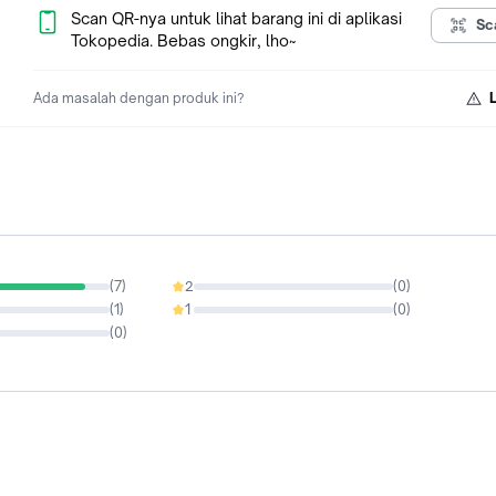
Kneader dan beater dapat dipisahkan dari badan mixer sehin
Scan QR-nya untuk lihat barang ini di aplikasi
Sc
dapat dibersihkan dengan cepat dan mudah. Mixer berdiri ini 
Tokopedia. Bebas ongkir, lho~
aman untuk dicuci dengan mesin pencuci piring.
Ada masalah dengan produk ini?
(
7
)
2
(
0
)
0%
(
1
)
1
(
0
)
0%
(
0
)