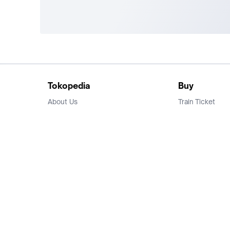
Tokopedia
Buy
About Us
Train Ticket
Career
Flight Ticket
Blog
Ticket Events
Tokopedia Salam
Hotlist
Hotel
Category
Bridestory
Sell
Parentstory
Seller Center
Tokopedia Dictionary
Mitra Toppers
Mall