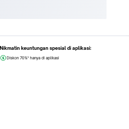
Nikmatin keuntungan spesial di aplikasi:
Diskon 70%* hanya di aplikasi
Promo khusus aplikasi
Gratis Ongkir tiap hari
Buka aplikasi dengan scan QR atau klik tombol: