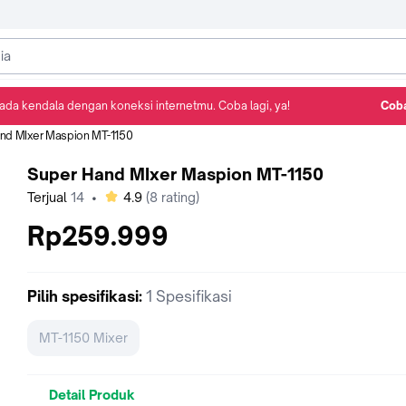
ada kendala dengan koneksi internetmu. Coba lagi, ya!
Coba
Detail Produk
Ulasan
Rekomendasi
nd MIxer Maspion MT-1150
Super Hand MIxer Maspion MT-1150
bintang
Terjual
14
•
4.9
(
8
rating)
Rp259.999
Pilih
spesifikasi
:
1 Spesifikasi
MT-1150 Mixer
Detail Produk