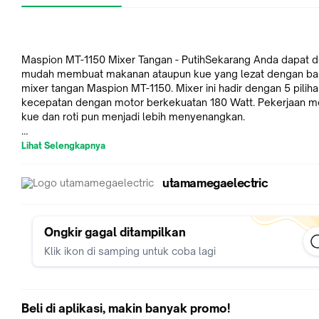
Maspion MT-1150 Mixer Tangan - PutihSekarang Anda dapat 
mudah membuat makanan ataupun kue yang lezat dengan ba
mixer tangan Maspion MT-1150. Mixer ini hadir dengan 5 pilih
kecepatan dengan motor berkekuatan 180 Watt. Pekerjaan 
kue dan roti pun menjadi lebih menyenangkan.
5 Pilihan Kecepatan
Lihat Selengkapnya
Maspion MT-1150 dilengkapi dengan 5 pilihan kecepatan yang
untuk mencampur, mengocok dan mengaduk.
utamamegaelectric
Stainless Steel
Maspion MT-1150 dilengkapi dengan 2 buah pengaduk dan
pengocok telur yang membuat proses memasak menjadi leb
Ongkir gagal ditampilkan
mudah. Pengaduk (beater) dan pengocok telur (kneader) yan
Klik ikon di samping untuk coba lagi
terbuat dari Stainless Steel membuatnya tahan lama dan tida
rusak. Dapat dilepas agar mudah dibersihkan.
Mudah Dibersihkan
Beli di aplikasi, makin banyak promo!
Maspion MT-1150 memiliki desain yang simpel dengan warna p