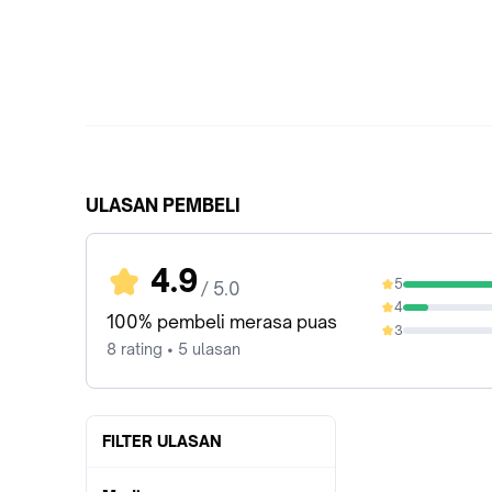
ULASAN PEMBELI
4.9
5
/ 5.0
87.5%
4
12.5%
100% pembeli merasa puas
3
0%
8 rating • 5 ulasan
FILTER ULASAN