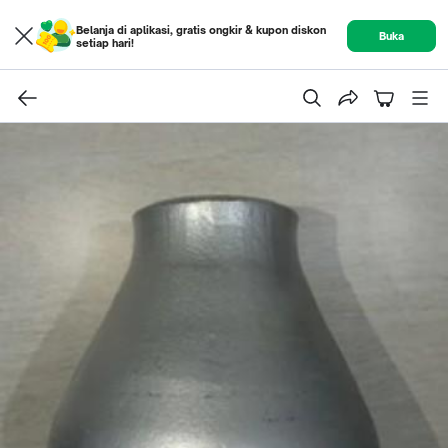
Belanja di aplikasi, gratis ongkir & kupon diskon
Buka
setiap hari!