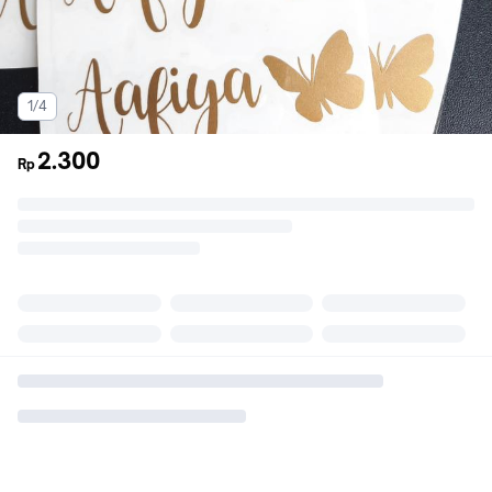
1/4
2.300
Rp