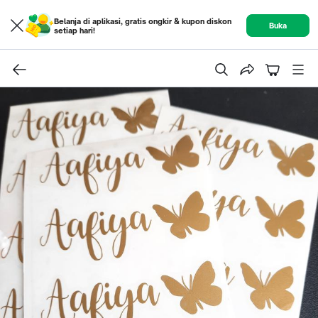
Belanja di aplikasi, gratis ongkir & kupon diskon
Buka
setiap hari!