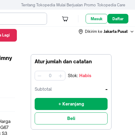
Tentang Tokopedia
Mulai Berjualan
Promo
Tokopedia Care
Masuk
Daftar
Dikirim ke
Jakarta Pusat
 Lagi
Jimny
Atur jumlah dan catatan
Stok
:
Habis
jumlah
-
Subtotal
+ Keranjang
Beli
8 S3