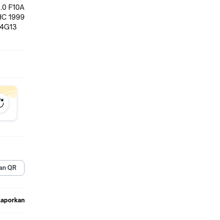
OHC 1999
 4G13
an QR
Laporkan