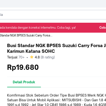
ada kendala dengan koneksi internetmu. Coba lagi, ya!
Coba
Detail Produk
Ulasan
Rekomendasi
andar NGK BP5ES Suzuki Carry Forsa Jimny Karimun Katana SOHC
Busi Standar NGK BP5ES Suzuki Carry Forsa 
Karimun Katana SOHC
bintang
Terjual
70+
•
4.8
(
8
rating)
Rp19.680
Detail Produk
Komfirmasi Stok Sebelum Order Tipe Busi BP5ES Merk NGK Harga
Satuan Bisa Untuk Mobil Aplikasi : MITSUBISHI - Dan Gan 1.8 4G67
1991 s.d 1992 - Jet Star 1.0 CB41 1986 s.d 1989 - Kuda 1.6 4G1