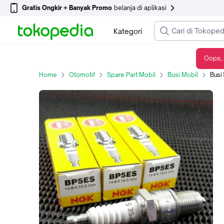
Gratis Ongkir + Banyak Promo
belanja di aplikasi
Kategori
Oops, 
Busi Standar NGK BP5ES Suzuki Carry Forsa Jimny Karimun Katana SOHC
Home
Otomotif
Spare Part Mobil
Busi Mobil
Busi St