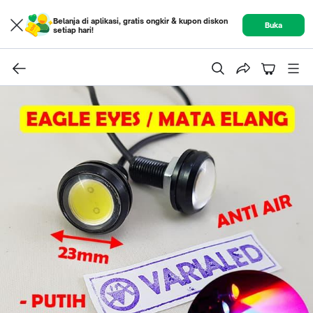
Belanja di aplikasi, gratis ongkir & kupon diskon
Buka
setiap hari!