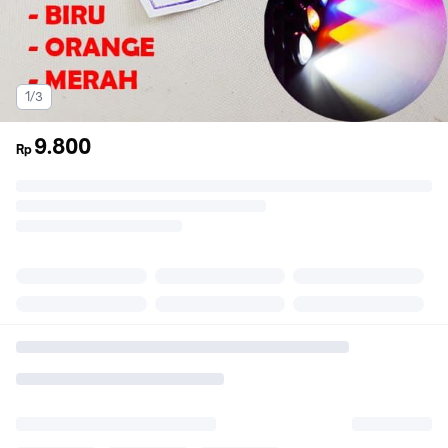
1/3
9.800
Rp