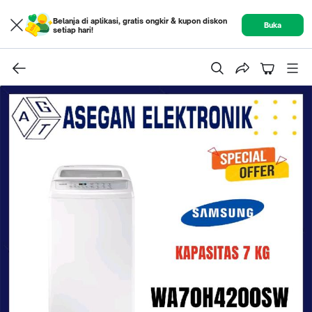
Belanja di aplikasi, gratis ongkir & kupon diskon
Buka
setiap hari!