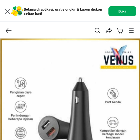
Belanja di aplikasi, gratis ongkir & kupon diskon
Buka
setiap hari!