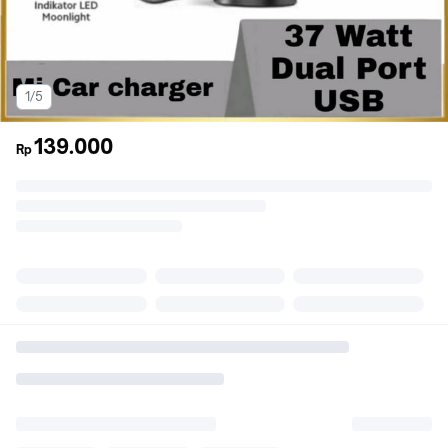
1/5
139.000
Rp