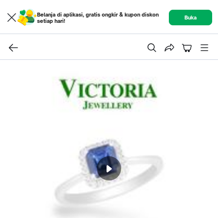
Belanja di aplikasi, gratis ongkir & kupon diskon
Buka
setiap hari!