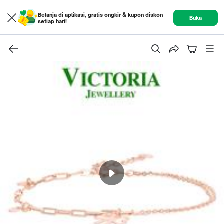
Belanja di aplikasi, gratis ongkir & kupon diskon
Buka
setiap hari!