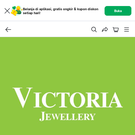
Belanja di aplikasi, gratis ongkir & kupon diskon
Buka
setiap hari!