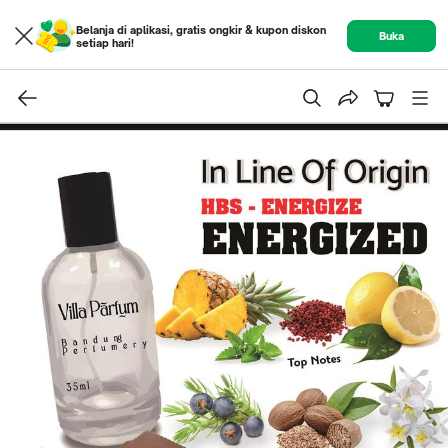
Belanja di aplikasi, gratis ongkir & kupon diskon
Buka
setiap hari!