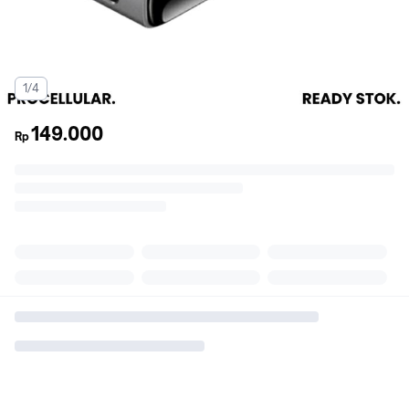
1/4
149.000
Rp