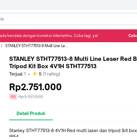
ada kendala dengan koneksi internetmu. Coba lagi, ya!
Coba
Detail Produk
Ulasan
Rekomendasi
STANLEY STHT77513-8 Multi Line Leser Red Beam Tripod Kit Box 4V1H STHT77513
STANLEY STHT77513-8 Multi Line Leser Red 
Tripod Kit Box 4V1H STHT77513
bintang
Terjual
1
•
5
(
1
rating)
Rp2.751.000
Harga
Rp3.101.000
diskon
11%
sebelum
diskon
Detail Produk
Stanley STHT77513-8 4V1H Red multi laser dan tripod (kit box
IP54