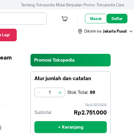
Tentang Tokopedia
Mulai Berjualan
Promo
Tokopedia Care
Masuk
Daftar
Dikirim ke
Jakarta Pusat
 Lagi
Beam
Promosi Tokopedia
Atur jumlah dan catatan
Stok
Total
:
99
jumlah
harga
Rp3.101.000
sebelum
Rp2.751.000
Subtotal
diskon
+ Keranjang
)