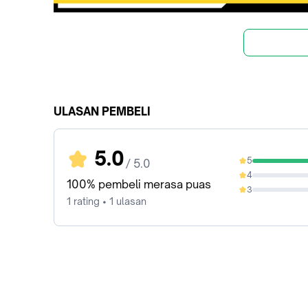
ULASAN PEMBELI
5.0
5
/ 5.0
100%
4
0%
100% pembeli merasa puas
3
0%
1 rating • 1 ulasan