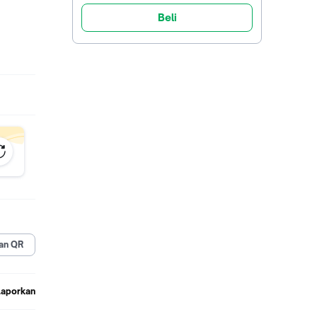
Beli
an QR
Laporkan