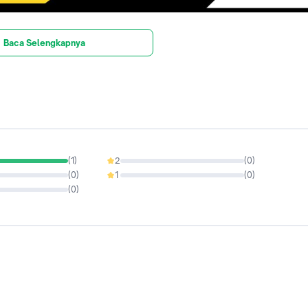
Baca Selengkapnya
(
1
)
2
(
0
)
0%
(
0
)
1
(
0
)
0%
(
0
)