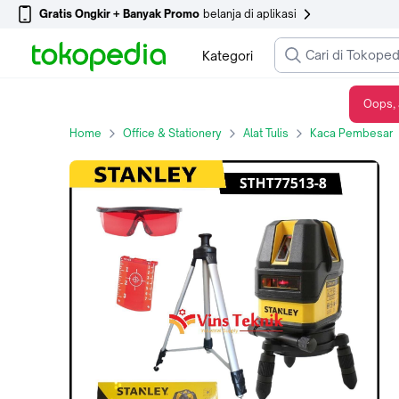
Gratis Ongkir + Banyak Promo
belanja di aplikasi
Kategori
Oops, 
STANLEY STHT77513-8 Multi Line Leser Red Beam Tripod Kit Box 4V1H STHT77513
Home
Office & Stationery
Alat Tulis
Kaca Pembesar