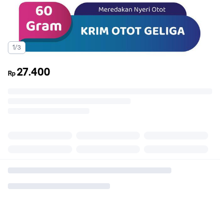
1/3
27.400
Rp