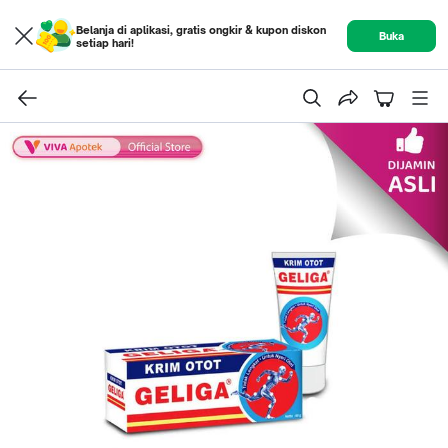
Belanja di aplikasi, gratis ongkir & kupon diskon
Buka
setiap hari!