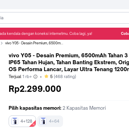
ada kendala dengan koneksi internetmu. Coba lagi, ya!
Coba
Detail Produk
Ulasan
Rekomendasi
vivo Y05 - Desain Premium, 6500mAh Tahan 3 Hari, IP65 Tahan Hujan, Tahan Banting Ekstrem, Origin OS Performa Lancar, Layar Ultra Tenang 1200nits
vivo Y05 - Desain Premium, 6500mAh Tahan 3 
IP65 Tahan Hujan, Tahan Banting Ekstrem, Orig
OS Performa Lancar, Layar Ultra Tenang 1200n
bintang
Terjual
1 rb+
•
5
(
468
rating)
Rp2.299.000
Pilih
kapasitas memori
:
2 Kapasitas Memori
4+128
4+64