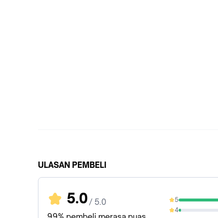
ULASAN PEMBELI
5.0
5
/ 5.0
96.15%
4
2.99%
99% pembeli merasa puas