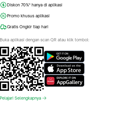
 pada
aptor
Indonesia
English
phone
ke-
n
one
tahuan
diaan
laman