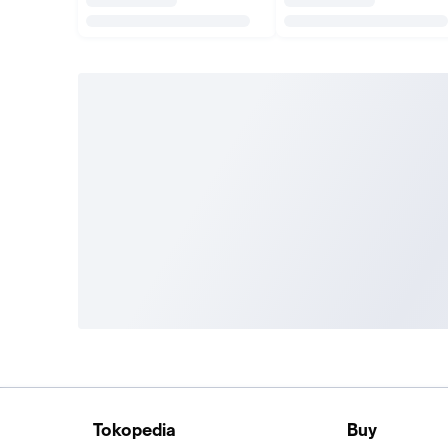
Tokopedia
Buy
About Us
Train Ticket
Career
Flight Ticket
Blog
Ticket Events
Tokopedia Salam
Hotlist
Hotel
Category
Bridestory
Sell
Parentstory
Seller Center
Tokopedia Dictionary
Mitra Toppers
Mall
Register Mall
Tokopedia Apps
Billing & Top up
Deals Tokopedia