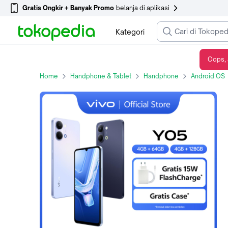
Gratis Ongkir + Banyak Promo
belanja di aplikasi
Kategori
Oops, 
vivo Y05 - Desain Premium, 6500mAh Tahan 3 Hari, IP65 Tahan Hujan, Tahan Banting Ekstrem, Origin OS Performa Lancar, Layar Ultra Tenang 1200nits
Home
Handphone & Tablet
Handphone
Android OS