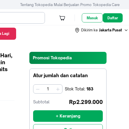
Tentang Tokopedia
Mulai Berjualan
Promo
Tokopedia Care
Masuk
Daftar
Dikirim ke
Jakarta Pusat
 Lagi
Hari,
Promosi Tokopedia
in
its
Atur jumlah dan catatan
Stok
Total
:
183
jumlah
Rp2.299.000
Subtotal
+ Keranjang