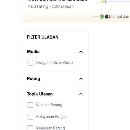
3
0.64%
468 rating • 206 ulasan
Diambil dar
FILTER ULASAN
Media
Dengan Foto & Video
Rating
Topik Ulasan
Kualitas Barang
Pelayanan Penjual
Kemasan Barang