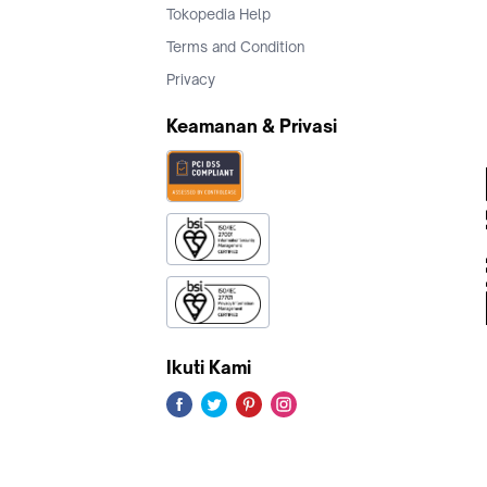
produksi. Harap jadikan produk aktual sebagai acuan
· Y05 dilengkapi dengan pengisi daya standar vivo, dan
mendukung hingga pengecasan 15W. Daya pengisian aktual
disesuaikan secara dinamis sesuai skenario, dan bergantung
penggunaan actual
· Untuk pengalaman fitur FM yang lebih baik, Anda perlu
menggunakan headphone analog dengan port Type-C atau ad
Type-C ke jack earphone 3,5 mm. Cara mengidentifikasi ear
analog: Earphone analog tidak memiliki chip konverter digital-
analog (DAC) bawaan, sehingga tidak dapat digunakan denga
perangkat iPhone, laptop, dll. Jika Anda menggunakan earph
yang tidak kompatibel dengan fitur FM, akan muncul pemberi
di aplikasi yang menyarankan penggantian earphone. Keterse
fitur FM dapat bervariasi menurut negara dan wilayah. Penga
aktual yang berlaku