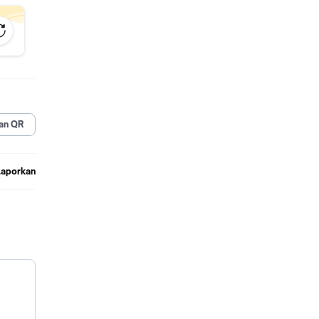
an QR
ernal)
Laporkan