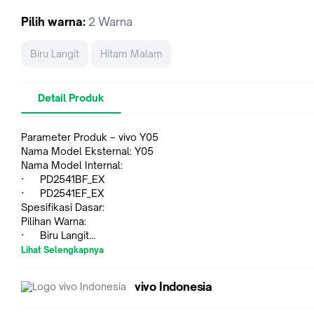
Pilih
warna
:
2 Warna
Biru Langit
Hitam Malam
Detail Produk
Parameter Produk – vivo Y05
Nama Model Eksternal: Y05
Nama Model Internal:
· PD2541BF_EX
· PD2541EF_EX
Spesifikasi Dasar:
Pilihan Warna:
· Biru Langit
· Hitam Malam
Lihat Selengkapnya
Rating Perlindungan: IP65
Sistem Operasi: Origin OS 6.0
vivo Indonesia
Versi Android: Android 16
Prosesor: T7225