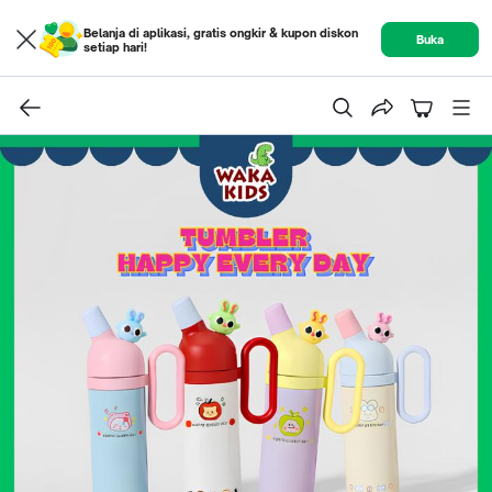
Belanja di aplikasi, gratis ongkir & kupon diskon
Buka
setiap hari!