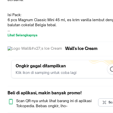
Isi Pack:
6 pcs Magnum Classic Mini 45 ml, es krim vanilla lembut den
balutan cokelat Belgia tebal.
Lihat Selengkapnya
Nikmati kemewahan Magnum, es krim premium dari Wall’s. Te
dari biji kakao berkualitas tinggi yang dipadukan dengan es k
Wall's Ice Cream
vanilla Madagascar yang lembut, dibalut cokelat Belgia tebal
kaya rasa.
Ongkir gagal ditampilkan
Biji kakao Magnum menempuh perjalanan panjang sebelum m
Klik ikon di samping untuk coba lagi
cokelat Magnum. Magnum bekerja sama dengan Rainforest Al
untuk memastikan biji kakao diperoleh secara bertanggung j
Beli di aplikasi, makin banyak promo!
Es krim Magnum yang beredar di Indonesia telah bersertifikas
dan lulus BPOM, sehingga aman untuk dikonsumsi oleh masy
Scan QR-nya untuk lihat barang ini di aplikasi
Sc
Indonesia.
Tokopedia. Bebas ongkir, lho~