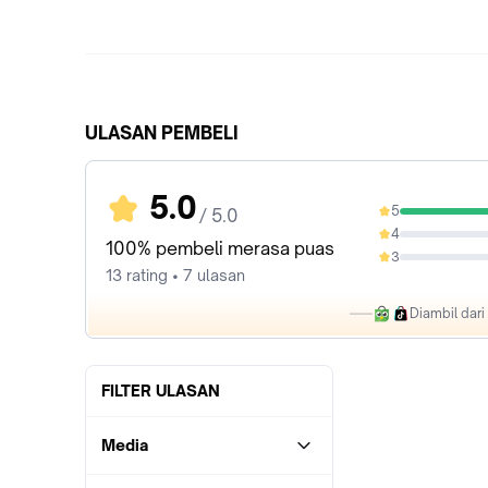
ULASAN PEMBELI
5.0
5
/ 5.0
100%
4
0%
100% pembeli merasa puas
3
0%
13 rating • 7 ulasan
Diambil dar
FILTER ULASAN
Media