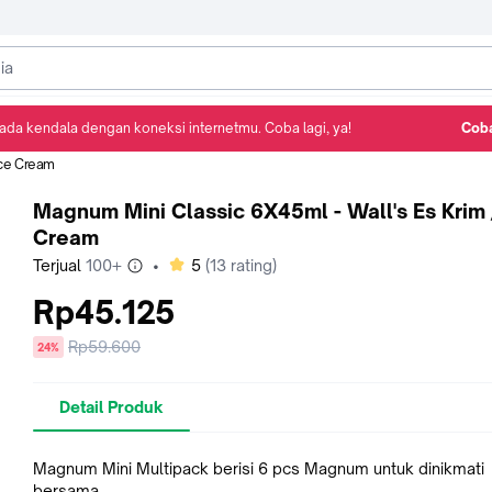
ada kendala dengan koneksi internetmu. Coba lagi, ya!
Coba
Detail Produk
Ulasan
Rekomendasi
Ice Cream
Magnum Mini Classic 6X45ml - Wall's Es Krim 
Cream
bintang
Terjual
100+
•
5
(
13
rating)
Rp45.125
Harga
Rp59.600
diskon
24%
sebelum
diskon
Detail Produk
Magnum Mini Multipack berisi 6 pcs Magnum untuk dinikmati
bersama.