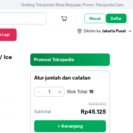
Tentang Tokopedia
Mulai Berjualan
Promo
Tokopedia Care
Masuk
Daftar
Dikirim ke
Jakarta Pusat
 Lagi
/ Ice
Promosi Tokopedia
Atur jumlah dan catatan
Stok
Total
:
15
jumlah
harga
Rp59.600
sebelum
Rp45.125
Subtotal
diskon
+ Keranjang