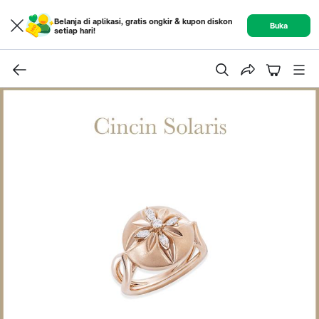
Belanja di aplikasi, gratis ongkir & kupon diskon
Buka
setiap hari!