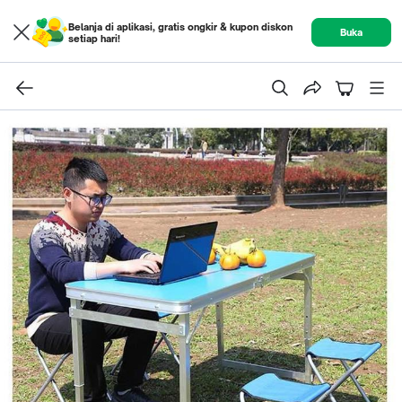
Belanja di aplikasi, gratis ongkir & kupon diskon
Buka
setiap hari!