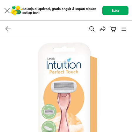
Belanja di aplikasi, gratis ongkir & kupon diskon
Buka
setiap hari!