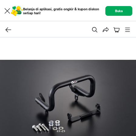
Belanja di aplikasi, gratis ongkir & kupon diskon
Buka
setiap hari!