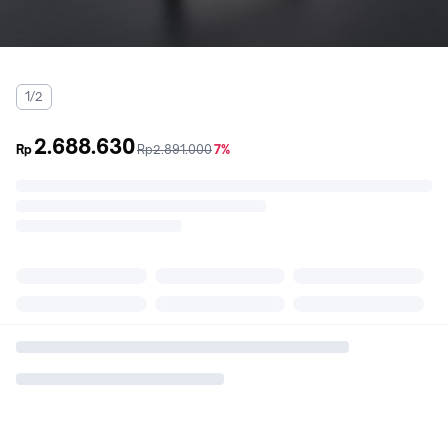
1/2
2.688.630
sebelum
diskon
Rp
Rp2.891.000
7%
promo