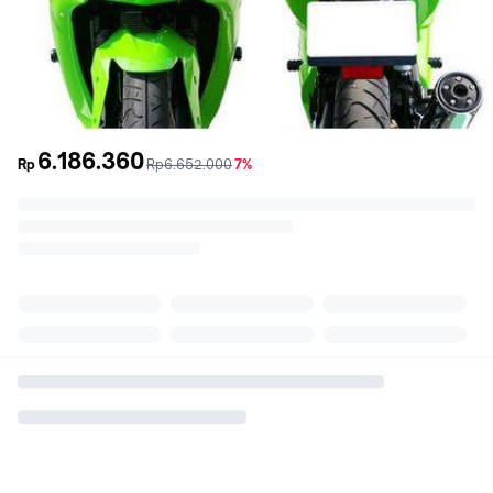
6.186.360
sebelum
diskon
Rp
Rp6.652.000
7%
promo