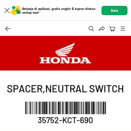
Belanja di aplikasi, gratis ongkir & kupon diskon
Buka
setiap hari!