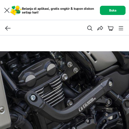
Belanja di aplikasi, gratis ongkir & kupon diskon
Buka
setiap hari!