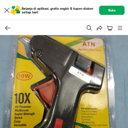
Belanja di aplikasi, gratis ongkir & kupon diskon
Buka
setiap hari!