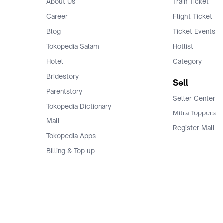
About Us
Train Ticket
Career
Flight Ticket
Blog
Ticket Events
Tokopedia Salam
Hotlist
Hotel
Category
Bridestory
Sell
Parentstory
Seller Center
Tokopedia Dictionary
Mitra Toppers
Mall
Register Mall
Tokopedia Apps
Billing & Top up
Deals Tokopedia
Finance
Free Shipping