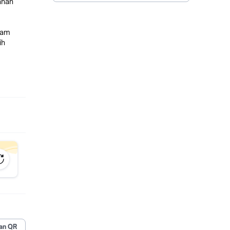
ahan
lam
ih
an QR