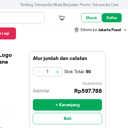
Tentang Tokopedia
Mulai Berjualan
Promo
Tokopedia Care
Masuk
Daftar
Dikirim ke
Jakarta Pusat
 Lagi
 Logo
Atur jumlah dan catatan
ane
Stok
Total
:
90
jumlah
harga
Rp839.000
sebelum
Rp597.788
Subtotal
diskon
+ Keranjang
Beli