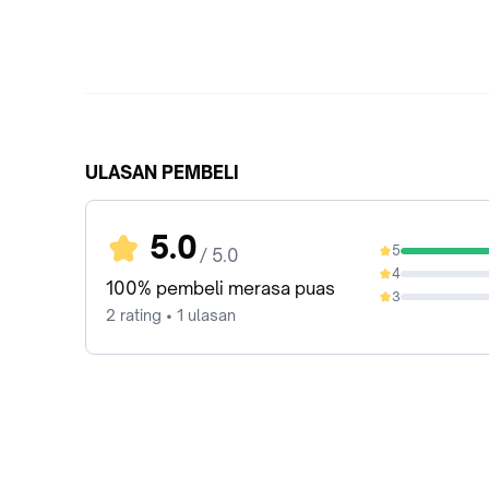
ULASAN PEMBELI
5.0
5
/ 5.0
100%
4
0%
100% pembeli merasa puas
3
0%
2 rating • 1 ulasan