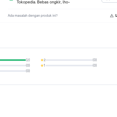
Tokopedia. Bebas ongkir, lho~
Ada masalah dengan produk ini?
(
2
)
2
(
0
)
0%
(
0
)
1
(
0
)
0%
(
0
)