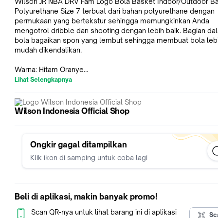
Wilson JR NBA DRV Fam Logo Bola Basket Indoor/Outdoor B
Polyurethane Size 7 terbuat dari bahan polyurethane dengan
permukaan yang bertekstur sehingga memungkinkan Anda
mengotrol dribble dan shooting dengan lebih baik. Bagian da
bola bagaikan spon yang lembut sehingga membuat bola leb
mudah dikendalikan.
Warna: Hitam Oranye
Lihat Selengkapnya
Dimensi produk:
Panjang = 37 cm
Lebar = 33 cm
Wilson Indonesia Official Shop
Tinggi = 37 cm
Ongkir gagal ditampilkan
Klik ikon di samping untuk coba lagi
Beli di aplikasi, makin banyak promo!
Scan QR-nya untuk lihat barang ini di aplikasi
Sc