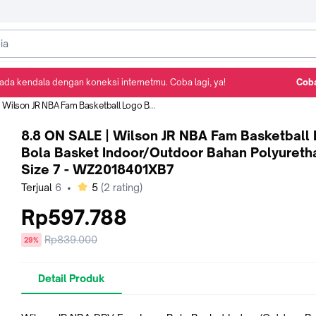
ada kendala dengan koneksi internetmu. Coba lagi, ya!
Coba
Detail Produk
Ulasan
Rekomendasi
am Basketball Logo Bola Basket Indoor/Outdoor Bahan Polyurethane Size 7 - WZ2018401XB7
8.8 ON SALE | Wilson JR NBA Fam Basketball
Bola Basket Indoor/Outdoor Bahan Polyureth
Size 7 - WZ2018401XB7
bintang
Terjual
6
•
5
(
2
rating)
Rp597.788
Harga
Rp839.000
diskon
29%
sebelum
diskon
Detail Produk