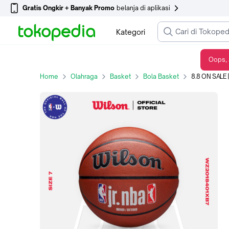
Gratis Ongkir + Banyak Promo
belanja di aplikasi
Kategori
Oops, 
8.8 ON SALE | Wilson JR NBA Fam Basketball Logo Bola Basket Indoor/Outdoor Bahan Polyurethane Size 7 - WZ2018401XB7
Home
Olahraga
Basket
Bola Basket
8.8 ON SALE | Wilson JR NBA F