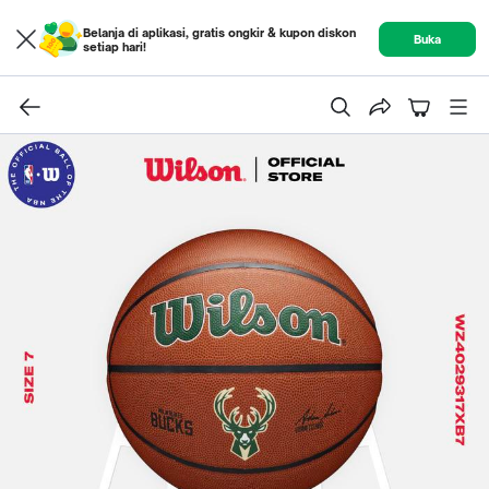
Belanja di aplikasi, gratis ongkir & kupon diskon
Buka
setiap hari!