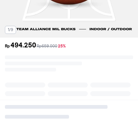
1/9
494.250
sebelum
diskon
Rp
Rp659.000
25%
promo