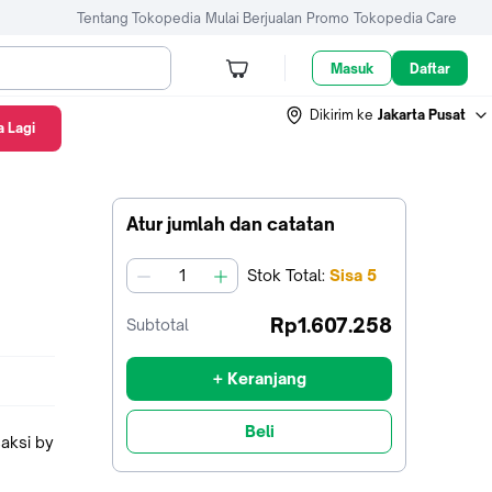
Tentang Tokopedia
Mulai Berjualan
Promo
Tokopedia Care
Masuk
Daftar
Dikirim ke
Jakarta Pusat
 Lagi
Atur jumlah dan catatan
Stok
Total
:
Sisa
5
jumlah
Rp1.607.258
Subtotal
+ Keranjang
Beli
aksi by