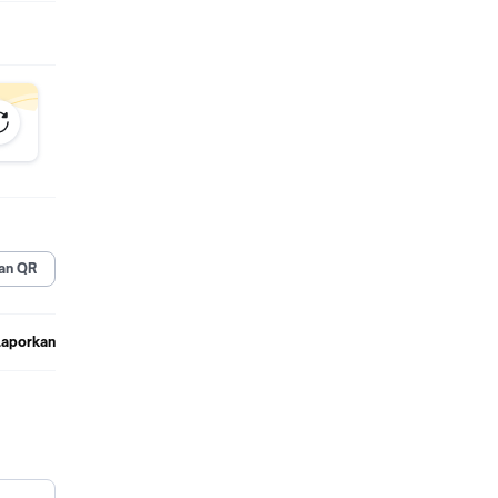
an QR
Laporkan