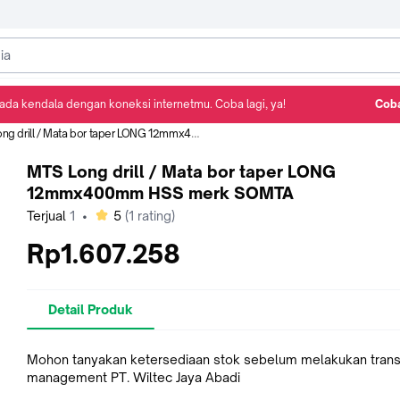
ada kendala dengan koneksi internetmu. Coba lagi, ya!
Coba
Detail Produk
Ulasan
Rekomendasi
drill / Mata bor taper LONG 12mmx400mm HSS merk SOMTA
MTS Long drill / Mata bor taper LONG
12mmx400mm HSS merk SOMTA
bintang
Terjual
1
•
5
(
1
rating)
Rp1.607.258
Detail Produk
Mohon tanyakan ketersediaan stok sebelum melakukan trans
management PT. Wiltec Jaya Abadi