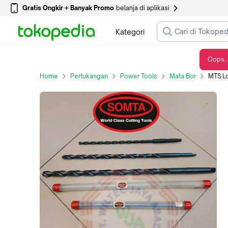
Gratis Ongkir + Banyak Promo
belanja di aplikasi
Kategori
Oops, 
MTS Long drill / Mata bor taper LONG 12mmx400mm HSS merk SOMTA
Home
Pertukangan
Power Tools
Mata Bor
MTS Long 