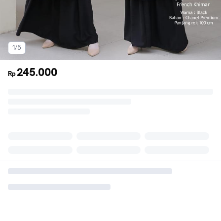
1/5
245.000
Rp