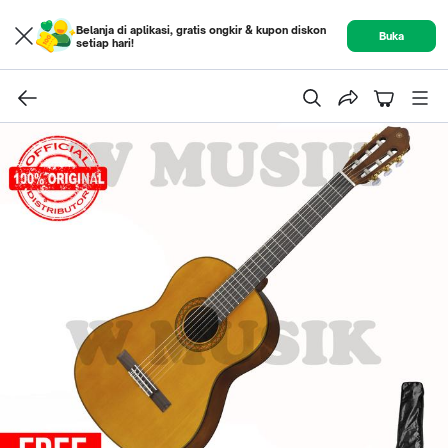
Belanja di aplikasi, gratis ongkir & kupon diskon
Buka
setiap hari!