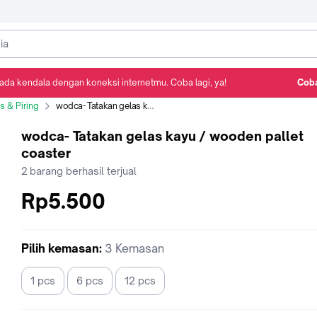
ada kendala dengan koneksi internetmu. Coba lagi, ya!
Coba
Detail Produk
Ulasan
Rekomendasi
s & Piring
wodca- Tatakan gelas kayu / wooden pallet coaster
wodca- Tatakan gelas kayu / wooden pallet
coaster
2
barang berhasil terjual
Rp5.500
Pilih
kemasan
:
3 Kemasan
1 pcs
6 pcs
12 pcs