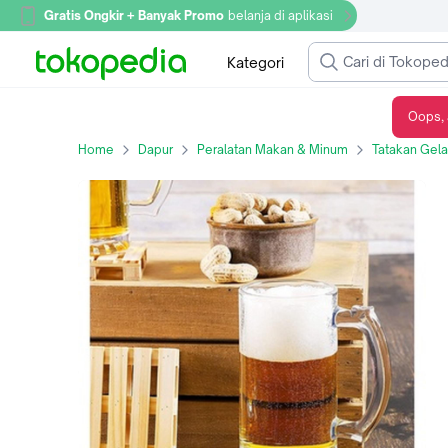
Gratis Ongkir + Banyak Promo
belanja di aplikasi
Kategori
Oops, 
wodca- Tatakan gelas kayu / wooden pallet coaster
Home
Dapur
Peralatan Makan & Minum
Tatakan Gela