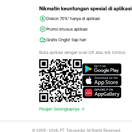
Nikmatin keuntungan spesial di aplikasi
Diskon 70%* hanya di aplikasi
Promo khusus aplikasi
Gratis Ongkir tiap hari
Buka aplikasi dengan scan QR atau klik tombol:
Pelajari Selengkapnya
© 2009 -
2026
, PT. Tokopedia. All Rights Reserved.