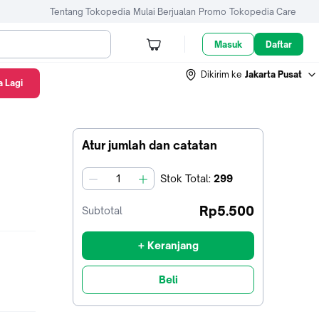
Tentang Tokopedia
Mulai Berjualan
Promo
Tokopedia Care
Masuk
Daftar
Dikirim ke
Jakarta Pusat
 Lagi
Atur jumlah dan catatan
Stok
Total
:
299
jumlah
Rp5.500
Subtotal
+ Keranjang
Beli