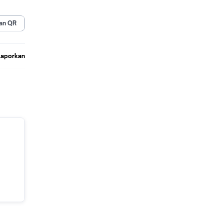
an QR
Laporkan