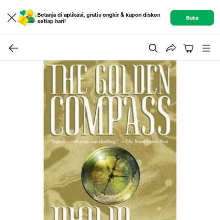
Belanja di aplikasi, gratis ongkir & kupon diskon
Buka
setiap hari!