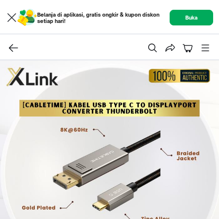
Belanja di aplikasi, gratis ongkir & kupon diskon
Buka
setiap hari!