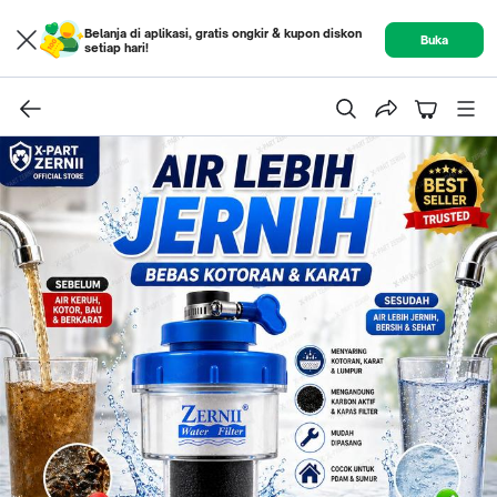
Belanja di aplikasi, gratis ongkir & kupon diskon
Buka
setiap hari!