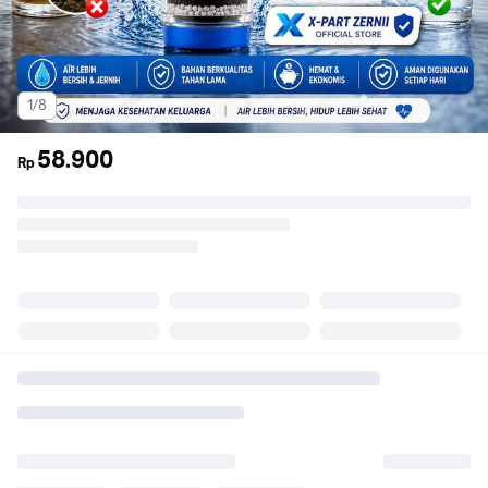
1/8
58.900
Rp