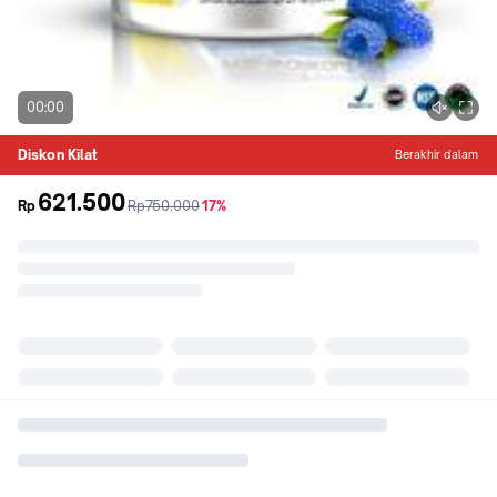
00:00
Diskon Kilat
Berakhir dalam
621.500
sebelum
diskon
Rp
Rp750.000
17%
promo