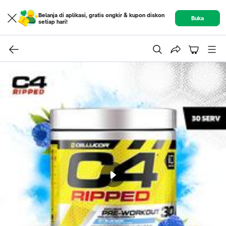
Belanja di aplikasi, gratis ongkir & kupon diskon
Buka
setiap hari!