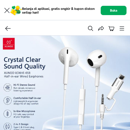
Belanja di aplikasi, gratis ongkir & kupon diskon
Buka
setiap hari!