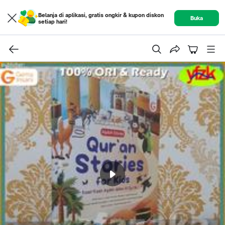
Belanja di aplikasi, gratis ongkir & kupon diskon
Buka
setiap hari!