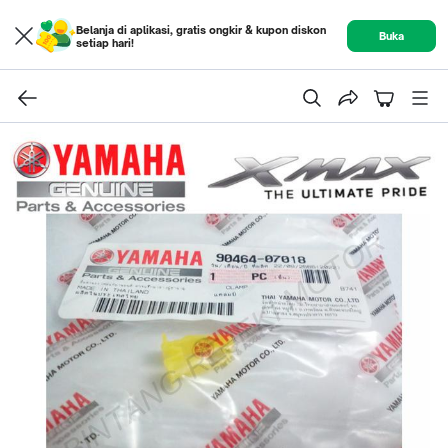
Belanja di aplikasi, gratis ongkir & kupon diskon
Buka
setiap hari!