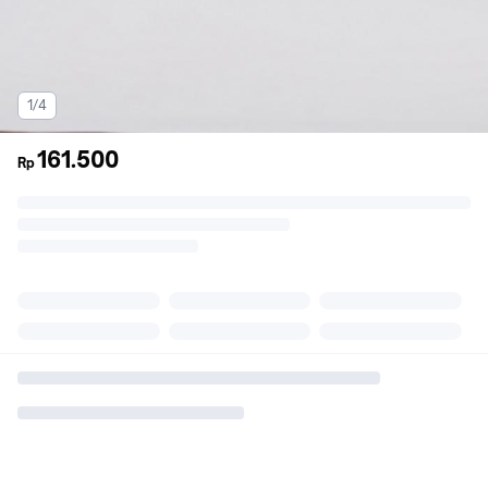
1/4
161.500
Rp