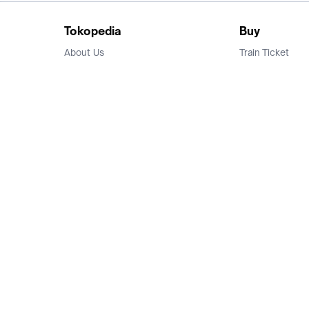
Tokopedia
Buy
About Us
Train Ticket
Career
Flight Ticket
Blog
Ticket Events
Tokopedia Salam
Hotlist
Hotel
Category
Bridestory
Sell
Parentstory
Seller Center
Tokopedia Dictionary
Mitra Toppers
Mall
Register Mall
Tokopedia Apps
Billing & Top up
Deals Tokopedia
Finance