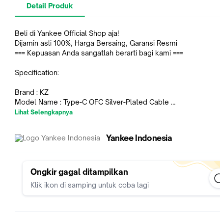
Detail Produk
Beli di Yankee Official Shop aja!
Dijamin asli 100%, Harga Bersaing, Garansi Resmi
=== Kepuasan Anda sangatlah berarti bagi kami ===
Specification:
Brand : KZ
Model Name : Type-C OFC Silver-Plated Cable
Wearing Type : Earhook
Lihat Selengkapnya
Connector : 0.75mm (Type C Pin)
Cable Length : 1.2m
Yankee Indonesia
Material of wire core : Silver-Plated OFC
Jack : Type C
Ongkir gagal ditampilkan
Klik ikon di samping untuk coba lagi