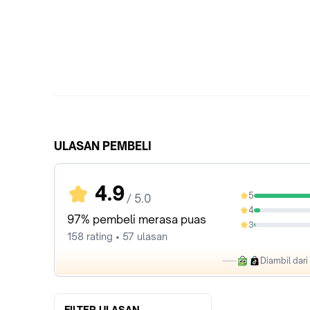
ULASAN PEMBELI
4.9
5
/ 5.0
92.41%
4
5.06%
97% pembeli merasa puas
3
1.27%
158 rating • 57 ulasan
Diambil dar
FILTER ULASAN