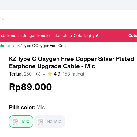
ada kendala dengan koneksi internetmu. Coba lagi, ya!
Coba
Detail Produk
Ulasan
Rekomendasi
phone
KZ Type C Oxygen Free Copper Silver Plated Earphone Upgrade Cable - Mic
KZ Type C Oxygen Free Copper Silver Plated
Earphone Upgrade Cable - Mic
bintang
Terjual
250+
•
4.9
(
158
rating)
Rp89.000
Pilih
color
:
Mic
Mic
No Mic