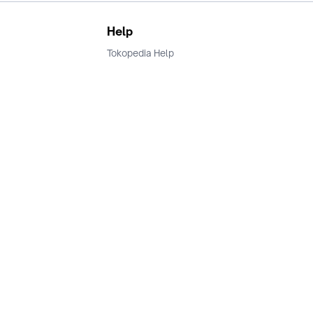
Help
Tokopedia Help
Terms and Condition
Privacy
Keamanan & Privasi
Ikuti Kami