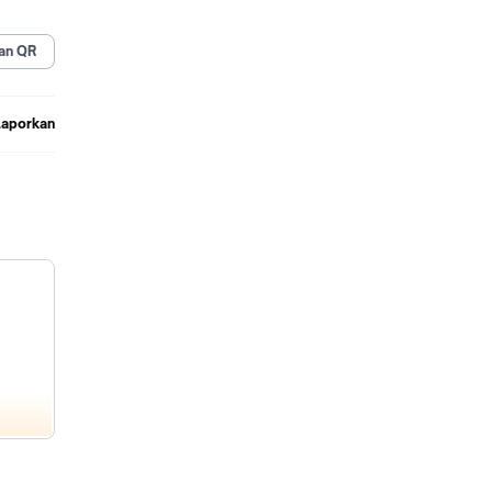
an QR
Laporkan