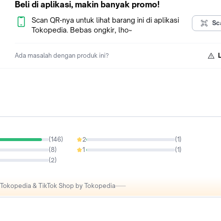
Beli di aplikasi, makin banyak promo!
Scan QR-nya untuk lihat barang ini di aplikasi
Sc
Tokopedia. Bebas ongkir, lho~
Ada masalah dengan produk ini?
(
146
)
2
(
1
)
0.63%
(
8
)
1
(
1
)
0.63%
(
2
)
i Tokopedia & TikTok Shop by Tokopedia