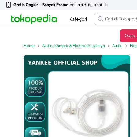
Gratis Ongkir + Banyak Promo
belanja di aplikasi
Kategori
Oops, 
KZ Type C Oxygen Free Copper Silver Plated Earphone Upgrade Cable - Mic
Home
Audio, Kamera & Elektronik Lainnya
Audio
Ear