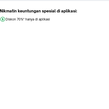
Nikmatin keuntungan spesial di aplikasi:
Diskon 70%* hanya di aplikasi
Promo khusus aplikasi
Gratis Ongkir tiap hari
Buka aplikasi dengan scan QR atau klik tombol:
Pelajari Selengkapnya