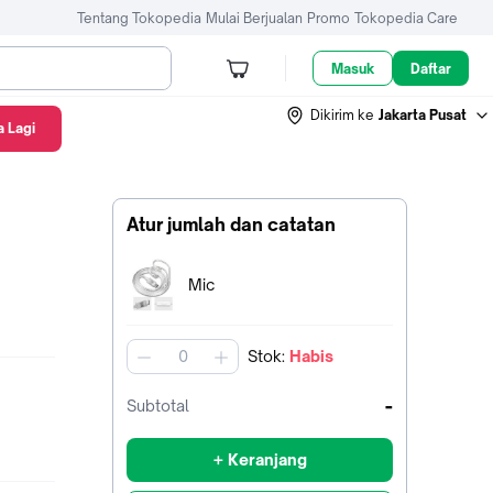
Tentang Tokopedia
Mulai Berjualan
Promo
Tokopedia Care
Masuk
Daftar
Dikirim ke
Jakarta Pusat
 Lagi
Atur jumlah dan catatan
Terpilih:
Mic
Stok
:
Habis
jumlah
-
Subtotal
+ Keranjang