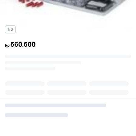
1/3
560.500
Rp