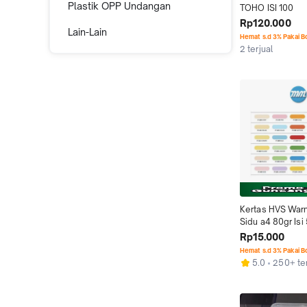
Plastik OPP Undangan
TOHO ISI 100
Rp120.000
Lain-Lain
Hemat s.d 3% Pakai 
2 terjual
Kertas HVS Warn
Sidu a4 80gr Isi
Rp15.000
Hemat s.d 3% Pakai 
5.0
250+ ter