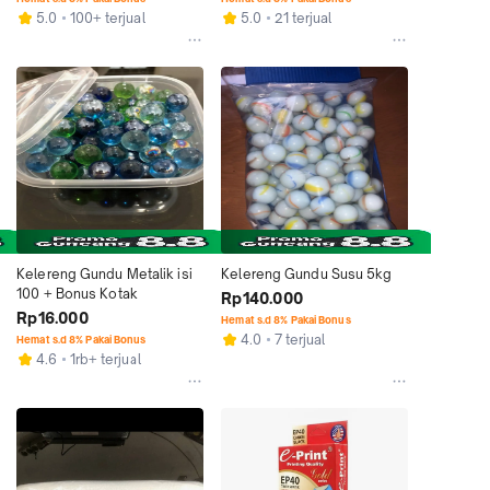
5.0
100+ terjual
5.0
21 terjual
Kelereng Gundu Metalik isi 
Kelereng Gundu Susu 5kg
100 + Bonus Kotak
Rp140.000
Rp16.000
Hemat s.d 8% Pakai Bonus
4.0
7 terjual
Hemat s.d 8% Pakai Bonus
4.6
1rb+ terjual