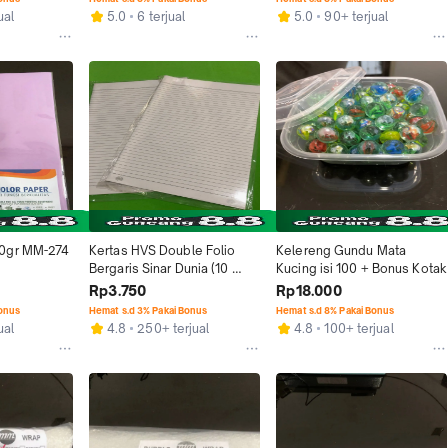
ual
5.0
6 terjual
5.0
90+ terjual
0gr MM-274 
Kertas HVS Double Folio 
Kelereng Gundu Mata 
Bergaris Sinar Dunia (10 
Kucing isi 100 + Bonus Kotak
lembar)
Rp3.750
Rp18.000
Bonus
Hemat s.d 3% Pakai Bonus
Hemat s.d 8% Pakai Bonus
ual
4.8
250+ terjual
4.8
100+ terjual