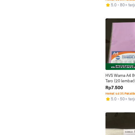
5.0
80+ terj
HVS Warna A4 8
Taro (20 lembar)
Rp7.500
Hemat s.d 3% Pakai 
5.0
50+ terj