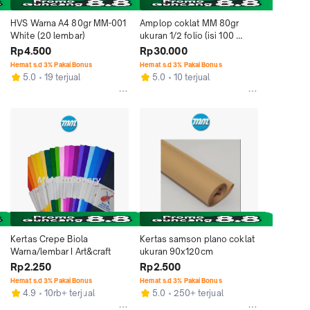
HVS Warna A4 80gr MM-001 
Amplop coklat MM 80gr 
White (20 lembar)
ukuran 1/2 folio (isi 100 
lembar)
Rp4.500
Rp30.000
Hemat s.d 3% Pakai Bonus
Hemat s.d 3% Pakai Bonus
5.0
19 terjual
5.0
10 terjual
Kertas Crepe Biola 
Kertas samson plano coklat 
Warna/lembar I Art&craft
ukuran 90x120cm
Rp2.250
Rp2.500
Hemat s.d 3% Pakai Bonus
Hemat s.d 3% Pakai Bonus
4.9
10rb+ terjual
5.0
250+ terjual