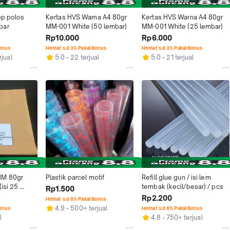
pp polos 
Kertas HVS Warna A4 80gr 
Kertas HVS Warna A4 80gr 
bar
MM-001 White (50 lembar)
MM-001 White (25 lembar)
Rp10.000
Rp6.000
Bonus
Hemat s.d 3% Pakai Bonus
Hemat s.d 3% Pakai Bonus
rjual
5.0
22 terjual
5.0
21 terjual
M 80gr 
Plastik parcel motif
Refill glue gun / isi lem 
isi 25 
tembak (kecil/besar) / pcs
Rp1.500
Rp2.200
Hemat s.d 8% Pakai Bonus
4.9
500+ terjual
Bonus
Hemat s.d 8% Pakai Bonus
l
4.8
750+ terjual