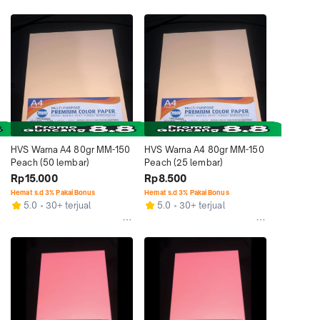
HVS Warna A4 80gr MM-150 
HVS Warna A4 80gr MM-150 
Peach (50 lembar)
Peach (25 lembar)
Rp15.000
Rp8.500
Hemat s.d 3% Pakai Bonus
Hemat s.d 3% Pakai Bonus
5.0
30+ terjual
5.0
30+ terjual