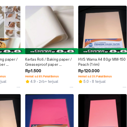
ing paper / 
Kertas Roti / Baking paper / 
HVS Warna A4 80gr MM-150 
er 
Greaseproof paper 
Peach (1 rim)
r
75x100cm I 32gr
Rp1.500
Rp120.000
Bonus
Hemat s.d 8% Pakai Bonus
Hemat s.d 3% Pakai Bonus
jual
4.9
2rb+ terjual
5.0
8 terjual