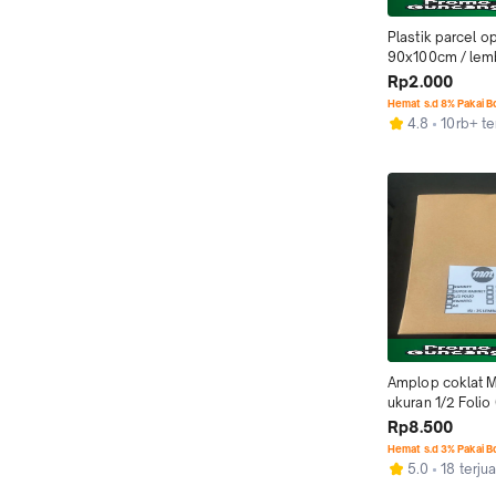
Plastik parcel o
90x100cm / lem
Rp2.000
Hemat s.d 8% Pakai 
4.8
10rb+ te
Amplop coklat M
ukuran 1/2 Folio (
lembar)
Rp8.500
Hemat s.d 3% Pakai 
5.0
18 terjua