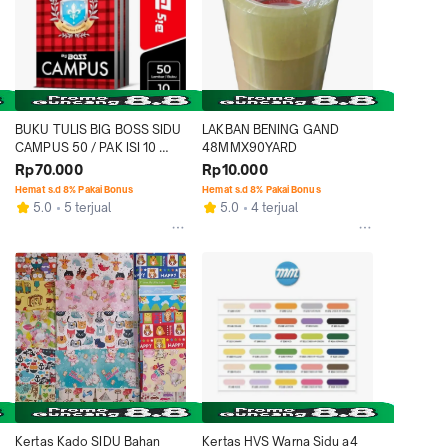
BUKU TULIS BIG BOSS SIDU 
LAKBAN BENING GAND 
CAMPUS 50 / PAK ISI 10 
48MMX90YARD
BUKU
Rp70.000
Rp10.000
Hemat s.d 8% Pakai Bonus
Hemat s.d 8% Pakai Bonus
5.0
5 terjual
5.0
4 terjual
Kertas Kado SIDU Bahan 
Kertas HVS Warna Sidu a4 