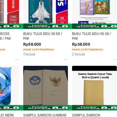
 BOSS 
BUKU TULIS SIDU ISI 58 / 
BUKU TULIS SIDU ISI 38 / 
 / PAK
PAK
PAK
Rp58.000
Rp38.000
Bonus
Hemat s.d 8% Pakai Bonus
Hemat s.d 8% Pakai Bonus
1 terjual
2 terjual
IO MERK 
SAMPUL SAMSON GAMBAR 
SAMPUL SAMSON 