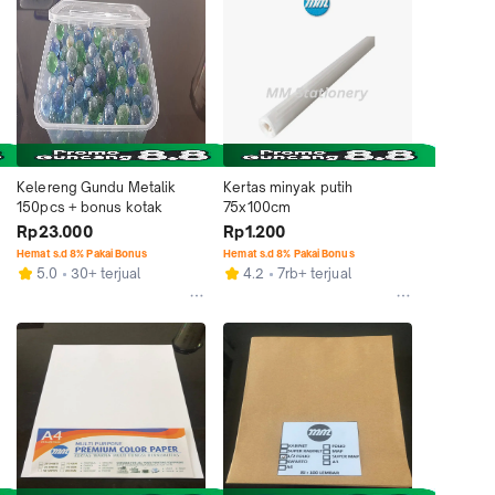
Kelereng Gundu Metalik 
Kertas minyak putih 
150pcs + bonus kotak
75x100cm
Rp23.000
Rp1.200
Hemat s.d 8% Pakai Bonus
Hemat s.d 8% Pakai Bonus
5.0
30+ terjual
4.2
7rb+ terjual