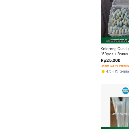
Kelereng Gundu 
150pcs + Bonus
Rp25.000
Hemat s.d 8% Pakai 
4.5
19 terjua