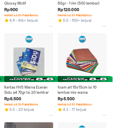
Glossy Motif
80gr - 1 rim (500 lembar)
Rp900
Rp120.000
Hemat s.d 8% Pakai Bonus
Hemat s.d 3% Pakai Bonus
4.9
6rb+ terjual
5.0
100+ terjual
Kertas HVS Warna Eceran 
foam art 15x15cm isi 10 
Sidu a4 70gr Isi 20 lembar
lembar mix warna
Rp6.500
Rp5.500
Hemat s.d 3% Pakai Bonus
Hemat s.d 3% Pakai Bonus
5.0
20 terjual
4.3
17 terjual