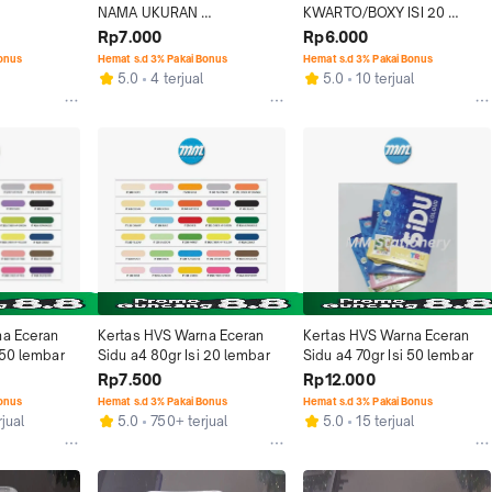
NAMA UKURAN 
KWARTO/BOXY ISI 20 
KWATO/BOXY ISI 20 
LEMBAR
Rp7.000
Rp6.000
LEMBAR
Bonus
Hemat s.d 3% Pakai Bonus
Hemat s.d 3% Pakai Bonus
5.0
4 terjual
5.0
10 terjual
a Eceran 
Kertas HVS Warna Eceran 
Kertas HVS Warna Eceran 
 50 lembar
Sidu a4 80gr Isi 20 lembar
Sidu a4 70gr Isi 50 lembar
Rp7.500
Rp12.000
Bonus
Hemat s.d 3% Pakai Bonus
Hemat s.d 3% Pakai Bonus
jual
5.0
750+ terjual
5.0
15 terjual