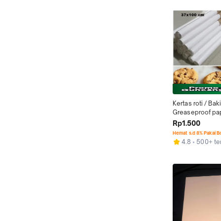
Kertas roti / Bak
Greaseproof pap
37x100cm I 32g
Rp1.500
Hemat s.d 8% Pakai 
4.8
500+ ter