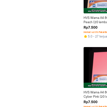
HVS Warna A4 8
Peach (20 lemba
Rp7.500
Hemat s.d 3% Pakai 
5.0
27 terjua
HVS Warna A4 8
Cyber Pink (20 
Rp7.500
Hemat s.d 3% Pakai 