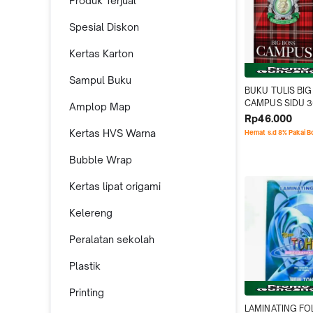
Produk Terjual
Spesial Diskon
Kertas Karton
Sampul Buku
BUKU TULIS BIG
CAMPUS SIDU 36
Amplop Map
Rp46.000
Kertas HVS Warna
Hemat s.d 8% Pakai 
Bubble Wrap
Kertas lipat origami
Kelereng
Peralatan sekolah
Plastik
Printing
LAMINATING FOL