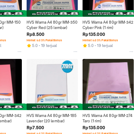
0gr MM-150 
HVS Warna A4 80gr MM-350 
HVS Warna A4 80gr MM-342 
r)
Cyber Red (25 lembar)
Cyber Pink (1 rim)
Rp8.500
Rp135.000
Bonus
Hemat s.d 3% Pakai Bonus
Hemat s.d 3% Pakai Bonus
l
5.0
19 terjual
5.0
19 terjual
0gr MM-342 
HVS Warna A4 80gr MM-185 
HVS Warna A4 80gr MM-274 
lembar)
Lavender (20 lembar)
Taro (1 rim)
Rp7.500
Rp135.000
Bonus
Hemat s.d 3% Pakai Bonus
Hemat s.d 3% Pakai Bonus