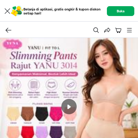
Belanja di aplikasi, gratis ongkir & kupon diskon
Buka
setiap hari!