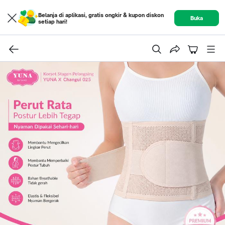
Belanja di aplikasi, gratis ongkir & kupon diskon
Buka
setiap hari!