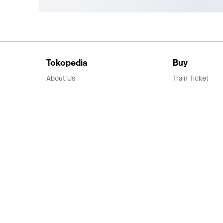
Tokopedia
Buy
About Us
Train Ticket
Career
Flight Ticket
Blog
Ticket Events
Tokopedia Salam
Hotlist
Hotel
Category
Bridestory
Sell
Parentstory
Seller Center
Tokopedia Dictionary
Mitra Toppers
Mall
Register Mall
Tokopedia Apps