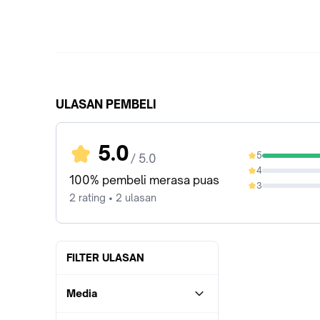
ULASAN PEMBELI
5.0
5
/ 5.0
100%
4
0%
100% pembeli merasa puas
3
0%
2 rating • 2 ulasan
FILTER ULASAN
Media