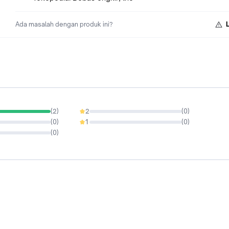
Ada masalah dengan produk ini?
(
2
)
2
(
0
)
0%
(
0
)
1
(
0
)
0%
(
0
)