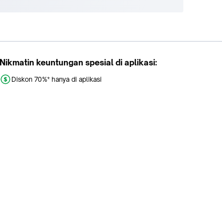
Nikmatin keuntungan spesial di aplikasi:
Diskon 70%* hanya di aplikasi
Promo khusus aplikasi
Gratis Ongkir tiap hari
Buka aplikasi dengan scan QR atau klik tombol: