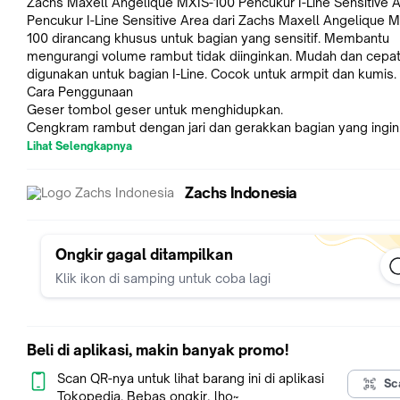
Zachs Maxell Angelique MXIS-100 Pencukur I-Line Sensitive 
Pencukur I-Line Sensitive Area dari Zachs Maxell Angelique 
100 dirancang khusus untuk bagian yang sensitif. Membantu
mengurangi volume rambut tidak diinginkan. Mudah dan cepa
digunakan untuk bagian I-Line. Cocok untuk armpit dan kumis.
Cara Penggunaan
Geser tombol geser untuk menghidupkan.
Cengkram rambut dengan jari dan gerakkan bagian yang ingin
dicukur ke sikat.
Lihat Selengkapnya
Cukur rambut perlahan setelah menekan tombol.
Spesifikasi
Zachs Indonesia
Model: MXIS-100
Warna: Putih
Ukuran: W31 × D32 × H151 mm
Waktu Operasional: Level 1 sekitar 90 menit, Level 2 sekitar 
Ongkir gagal ditampilkan
Berat: Sekitar 45g
Klik ikon di samping untuk coba lagi
Sumber Daya: Tipe USB Micro, Input DC 5V/ Max 200mA
Waktu Pengisian: Sekitar 2,5 jam
Aksesori
Kabel pengisian
Beli di aplikasi, makin banyak promo!
Sikat pembersih
Buku petunjuk pengguna
Scan QR-nya untuk lihat barang ini di aplikasi
Sc
Tokopedia. Bebas ongkir, lho~