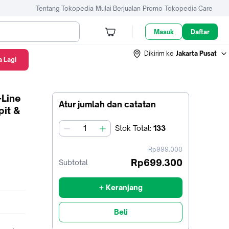
Tentang Tokopedia
Mulai Berjualan
Promo
Tokopedia Care
Masuk
Daftar
Dikirim ke
Jakarta Pusat
 Lagi
-Line
Atur jumlah dan catatan
pit &
Stok
Total
:
133
jumlah
harga
Rp999.000
sebelum
Rp699.300
Subtotal
diskon
+ Keranjang
Beli