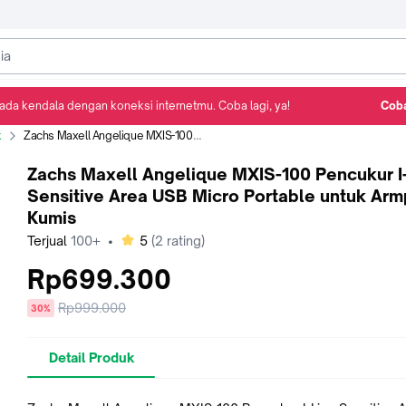
ada kendala dengan koneksi internetmu. Coba lagi, ya!
Coba
Detail Produk
Ulasan
Rekomendasi
k
Zachs Maxell Angelique MXIS-100 Pencukur I-Line Sensitive Area USB Micro Portable untuk Armpit & Kumis
Zachs Maxell Angelique MXIS-100 Pencukur I
Sensitive Area USB Micro Portable untuk Arm
Kumis
bintang
Terjual
100+
•
5
(
2
rating)
Rp699.300
Harga
Rp999.000
diskon
30%
sebelum
diskon
Detail Produk