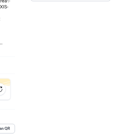
Area✨
MXIS-
t
80 menit
an QR